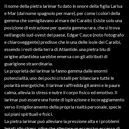
Il nome della pietra larimar fu dato in onore della figlia Larisa
e Mar (dal nome spagnolo per mare), per come i colori della
gemma che somigliavano al mare dei Caraibi. Esiste solo una
posizione di estrazione per questa gemma rara, che si trova
nell’angolo sud-ovest del paese. Edgar Cayce (noto fotografo
e chiaroveggente) predisse che in una delle isole dei Caraibi,
essendo i resti della terra di Atlantide, una pietra blu di
origine atlantidea sarebbe emersa con gli attributi di
guarigione straordinaria.
Le proprietà del larimar la fanno gemma dalle enormi
potenzialità, uno dei pochi cristalli per bilanciare tutte le
polarità energetiche. Il larimar raffredda gli animi e le paure
calma, allevia lo stress e nutre il corpo fisico ed emotivo. Il
larimar può essere una fonte di ispirazione e incoraggiamento
verso il miglioramento della propria realtà personale, specie
sui piani spirituali e fisici.
La pietra larimar può alleviare la pressione alta e i problemi
legati allo stress, oltre che alleviare un eccessivo eccesso di