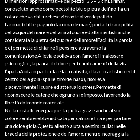
Dimensioni approssimative del pezzo: 3,5 – 5 cmLarimar,
conosciuto anche come pectolite blu o pietra delfino, ha un
colore che va dal turchese vibrante al verde pallido.
Larimar (dallo spagnolo lacrima de mare) porta la tranquillità
dell’acqua del mare e dell’aria al cuore ed alla mente.È anche
considerata la pietra del cuore e dell’amore!Facilita la parola
e ci permette di chiarire il pensiero attraverso la
comunicazione.Allevia e solleva con l’amore il malessere
psicologico, la paura, il dolore per i cambiamenti della vita,
l’apatiaAiuta in particolare la creatività, il lavoro artistico ed il
centro della gola (spalle, tiroide, naso), risolleva
piacevolmente il cuore ed attenua lo stress.Permette di
riconoscere le catene che ognuno si è imposto, favorendo la
libertà dal mondo materiale.
Nella cristallo energia questa pietra grazie anche al suo
colore sembrerebbe indicata per calmare l’ira e per portare
una dolce gioia.Questo alleato aiuta a sentirsi cullati nelle
braccia della protezione e dell’amore, mentre incoraggia la