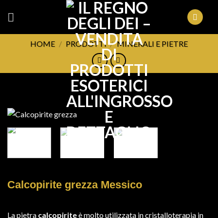
Skip
to
content
HOME
/
PRODOTTI
/
MINERALI E PIETRE
FILTRA
Calcopirite grezza Messico
La pietra
calcopirite
è molto utilizzata in cristalloterapia in