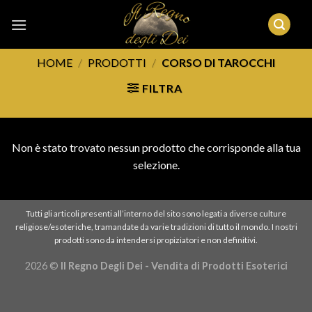
Skip
to
content
HOME
/
PRODOTTI
/
CORSO DI TAROCCHI
FILTRA
Non è stato trovato nessun prodotto che corrisponde alla tua
selezione.
Tutti gli articoli presenti all’interno del sito sono legati a diverse culture
religiose/esoteriche, tramandate da varie tradizioni di tutto il mondo. I nostri
prodotti sono da intendersi propiziatori e non definitivi.
2026 ©
Il Regno Degli Dei - Vendita di Prodotti Esoterici