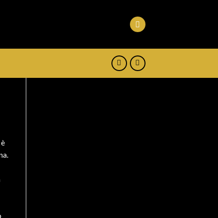
 è
na.
a
o