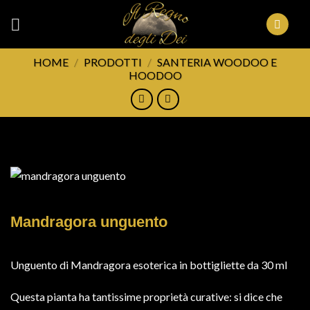
Skip
to
content
HOME
/
PRODOTTI
/
SANTERIA WOODOO E
HOODOO
FILTRA
Mandragora unguento
Unguento di Mandragora esoterica in bottigliette da 30 ml
Questa pianta ha tantissime proprietà curative: si dice che