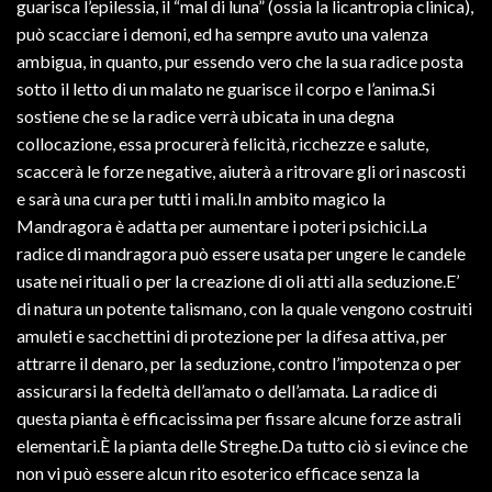
guarisca l’epilessia, il “mal di luna” (ossia la licantropia clinica),
può scacciare i demoni, ed ha sempre avuto una valenza
ambigua, in quanto, pur essendo vero che la sua radice posta
sotto il letto di un malato ne guarisce il corpo e l’anima.Si
sostiene che se la radice verrà ubicata in una degna
collocazione, essa procurerà felicità, ricchezze e salute,
scaccerà le forze negative, aiuterà a ritrovare gli ori nascosti
e sarà una cura per tutti i mali.In ambito magico la
Mandragora è adatta per aumentare i poteri psichici.La
radice di mandragora può essere usata per ungere le candele
usate nei rituali o per la creazione di oli atti alla seduzione.E’
di natura un potente talismano, con la quale vengono costruiti
amuleti e sacchettini di protezione per la difesa attiva, per
attrarre il denaro, per la seduzione, contro l’impotenza o per
assicurarsi la fedeltà dell’amato o dell’amata. La radice di
questa pianta è efficacissima per fissare alcune forze astrali
elementari.È la pianta delle Streghe.Da tutto ciò si evince che
non vi può essere alcun rito esoterico efficace senza la