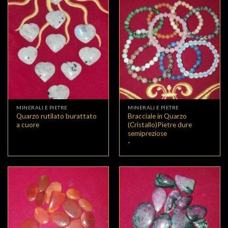
35,00€.
30,00€.
MINERALI E PIETRE
MINERALI E PIETRE
Quarzo rutilato burattato
Bracciale in Quarzo
a cuore
(Cristallo)Pietre dure
semipreziose
Fascia
-
di
prezzo:
da
12,80€
a
28,00€