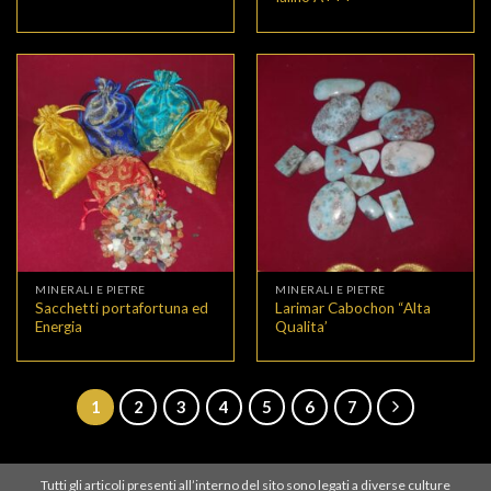
MINERALI E PIETRE
MINERALI E PIETRE
Sacchetti portafortuna ed
Larimar Cabochon “Alta
Energia
Qualita’
1
2
3
4
5
6
7
Tutti gli articoli presenti all’interno del sito sono legati a diverse culture