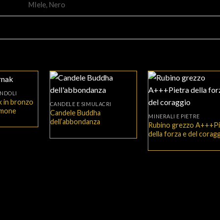
MIele, Nero
+
ENDOLI
+
 in bronzo
CANDELE E SIMULACRI
tmone
Candele Buddha
MINERALI E PIETRE
dell’abbondanza
Rubino grezzo A+++Pi
della forza e del corag