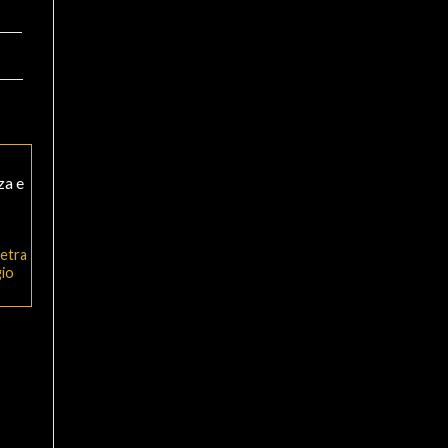
etra
gio
+
+
OGGETTISTICA ESOTERICA
CANDELE E SIMULACRI
Bastone della pioggia
Velon 7 mechas