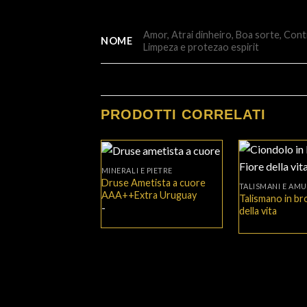
Amor, Atrai dinheiro, Boa sorte, Cont
NOME
Limpeza e protezao espirit
PRODOTTI CORRELATI
+
+
MINERALI E PIETRE
Druse Ametista a cuore
TALISMANI E AMU
AAA++Extra Uruguay
Talismano in br
Fascia
-
della vita
di
prezzo:
da
165,00€
a
310,00€