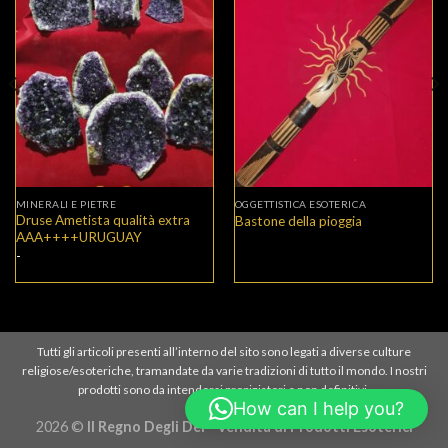
MINERALI E PIETRE
OGGETTISTICA ESOTERICA
Druse Ametista qualità extra
Bastone della pioggia
AAA++++URUGUAY
Fascia
-
di
prezzo:
da
67,00€
a
376,98€
Tutti gli articoli presenti all’interno del sito sono legati a diverse culture
religiose/esoteriche, tramandate da varie tradizioni di tutto il mondo. I nostri
prodotti sono da intendersi propiziatori e non definitivi.
How can I help you?
2026 ©
Il Regno Degli Dei - Vendita di Prodotti Esoterici