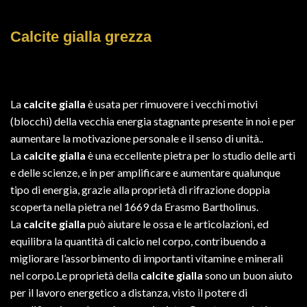
Calcite gialla grezza
Il
Il
prezzo
prezzo
La
calcite gialla
è usata per rimuovere i vecchi motivi
originale
attuale
(blocchi) della vecchia energia stagnante presente in noi e per
era:
è:
aumentare la motivazione personale e il senso di unità..
5,00€.
3,50€.
La
calcite gialla
è una eccellente pietra per lo studio delle arti
e delle scienze, e in per amplificare e aumentare qualunque
tipo di energia, grazie alla proprietà di rifrazione doppia
scoperta nella pietra nel 1669 da Erasmo Bartholinus.
La
calcite gialla
può aiutare le ossa e le articolazioni, ed
equilibra la quantità di calcio nel corpo, contribuendo a
migliorare l’assorbimento di importanti vitamine e minerali
nel corpo.Le proprietà della
calcite gialla
sono un buon aiuto
per il lavoro energetico a distanza, visto il potere di