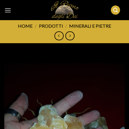
Skip
to
content
HOME
/
PRODOTTI
/
MINERALI E PIETRE
FILTRA