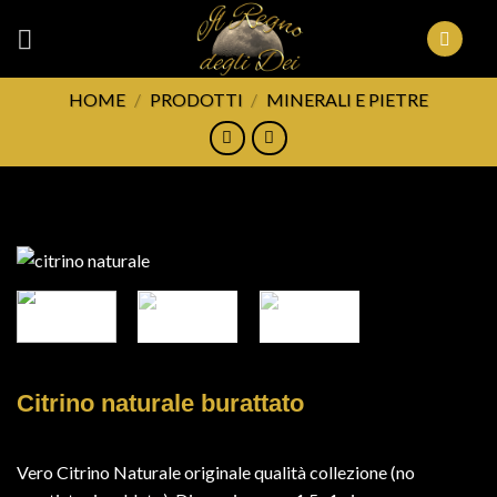
Skip
to
content
HOME
/
PRODOTTI
/
MINERALI E PIETRE
FILTRA
Citrino naturale burattato
Vero Citrino Naturale originale qualità collezione (no