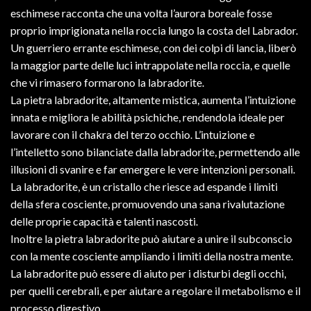
eschimese racconta che una volta l’aurora boreale fosse
proprio imprigionata nella roccia lungo la costa del Labrador.
Un guerriero errante eschimese, con dei colpi di lancia, liberò
la maggior parte delle luci intrappolate nella roccia, e quelle
che vi rimasero formarono la labradorite.
La pietra labradorite, altamente mistica, aumenta l’intuizione
innata e migliora le abilità psichiche, rendendola ideale per
lavorare con il chakra del terzo occhio. L’intuizione e
l’intelletto sono bilanciate dalla labradorite, permettendo alle
illusioni di svanire e far emergere le vere intenzioni personali.
La labradorite, è un cristallo che riesce ad espande i limiti
della sfera cosciente, promuovendo una sana rivalutazione
delle proprie capacità e talenti nascosti.
Inoltre la pietra labradorite può aiutare a unire il subconscio
con la mente cosciente ampliando i limiti della nostra mente.
La labradorite può essere di aiuto per i disturbi degli occhi,
per quelli cerebrali, e per aiutare a regolare il metabolismo e il
processo digestivo.