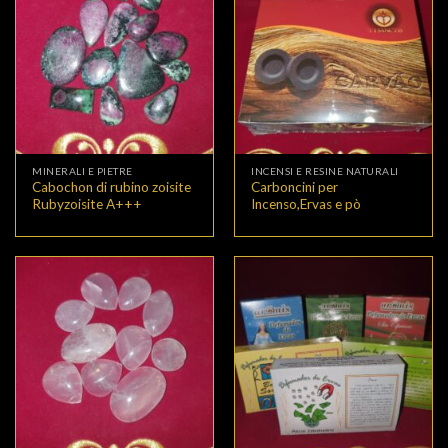
MINERALI E PIETRE
INCENSI E RESINE NATURALI
Cabochon di rubino zoisite
Carboncini per
Rubyzoisite A+++
Incenso,Ervas e pò