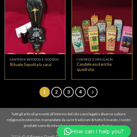
SANTERIA WOODOO E HOODOO
CANDELE E SIMULACRI
Candele esoteriche
Rituale Sepolta/o sarai
quadrate
1
2
3
4
Tutti gli articoli presenti all’interno del sito sono legati a diverse culture
religiose/esoteriche, tramandate da varie tradizioni di tutto il mondo. I nostri
prodotti sono da intendersi propiziatori e non definitivi.
How can I help you?
2026 ©
Il Regno Degli Dei - Vendita di Prodotti Esoterici