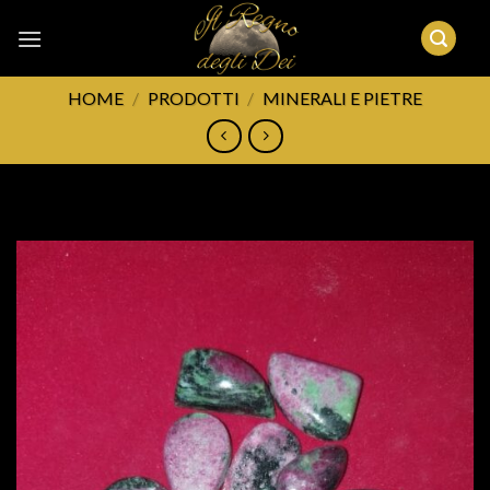
Skip
to
content
HOME
/
PRODOTTI
/
MINERALI E PIETRE
FILTRA