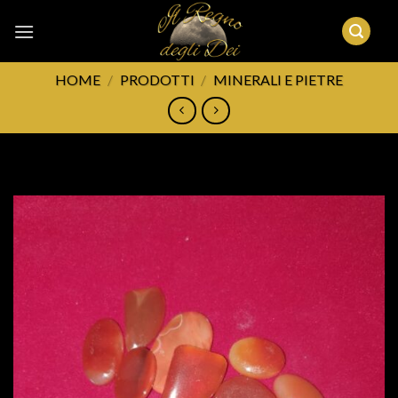
Skip
to
content
HOME
/
PRODOTTI
/
MINERALI E PIETRE
FILTRA