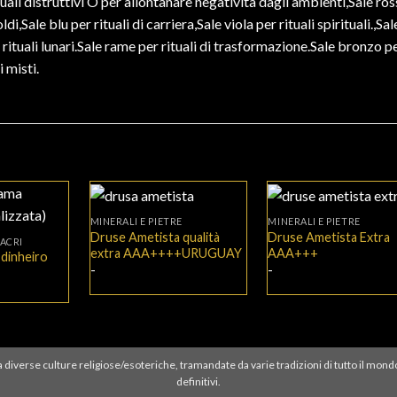
ituali distruttivi O per allontanare negatività dagli ambienti,Sale ro
di,Sale blu per rituali di carriera,Sale viola per rituali spirituali.,Sal
r rituali lunari.Sale rame per rituali di trasformazione.Sale bronzo p
 misti.
+
+
MINERALI E PIETRE
MINERALI E PIETRE
Druse Ametista qualità
Druse Ametista Extra
ACRI
extra AAA++++URUGUAY
AAA+++
 dinheiro
Fascia
Fascia
-
-
di
di
prezzo:
prezzo:
da
da
67,00€
43,35€
a
a
376,98€
140,00€
ati a diverse culture religiose/esoteriche, tramandate da varie tradizioni di tutto il mond
definitivi.