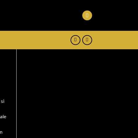
 si
sale
un