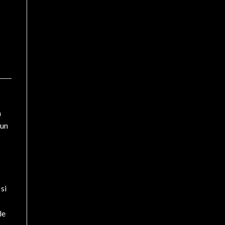
n
 un
si
le