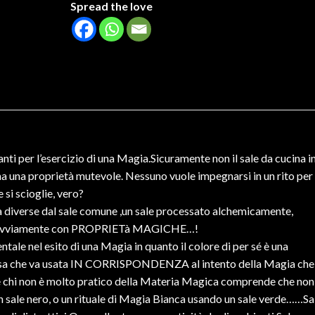
Spread the love
tanti per l’esercizio di una Magia.Sicuramente non il sale da cucina i
e ha una proprietà mutevole. Nessuno vuole impegnarsi in un rito per
 si scioglie, vero?
à diverse dal sale comune ,un sale processato alchemicamente,
ovviamente con PROPRIETà MAGICHE…!
tale nel esito di una Magia in quanto il colore di per sé è una
sa che va usata IN CORRISPONDENZA al intento della Magia che 
e chi non è molto pratico della Materia Magica comprende che non
n sale nero, o un rituale di Magia Bianca usando un sale verde……Sa