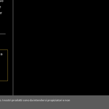
sso
e
er
+
+
RADIOSTESIA E PENDOLI
Pendolo Karnak in bronzo
TALISMANI E AMULETI
con porta tesitmone
Talismano in bronzo Fiore
della vita
o. I nostri prodotti sono da intendersi propiziatori e non