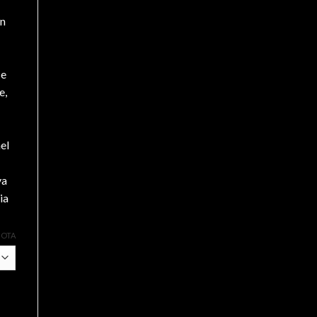
un
se
e,
el
va
ia
UOTA