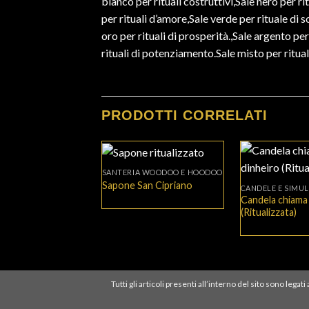
bianco per rituali costruttivi,Sale nero per r
per rituali d’amore,Sale verde per rituale di sol
oro per rituali di prosperità.,Sale argento pe
rituali di potenziamento.Sale misto per rituali
PRODOTTI CORRELATI
+
+
SANTERIA WOODOO E HOODOO
Sapone San Cipriano
CANDELE E SIMUL
Candela chiama
(Ritualizzata)
Tutti gli articoli presenti all’interno del sito sono leg