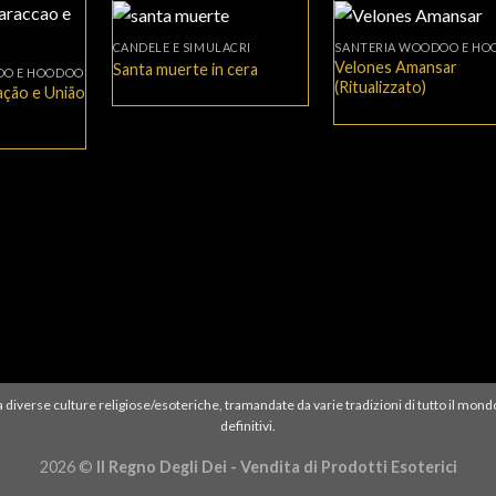
+
+
CANDELE E SIMULACRI
SANTERIA WOODOO E H
Velones Amansar
Santa muerte in cera
OO E HOODOO
(Ritualizzato)
ção e União
ati a diverse culture religiose/esoteriche, tramandate da varie tradizioni di tutto il mond
definitivi.
2026 ©
Il Regno Degli Dei - Vendita di Prodotti Esoterici