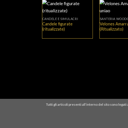
+
+
CANDELE E SIMULACRI
SANTERIA WOOD
Candele figurate
Velones Amarra
(ritualizzate)
(Ritualizzato)
Tutti gli articoli presenti all’interno del sito sono leg