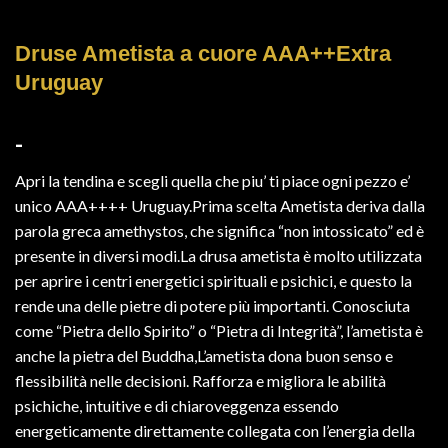
Druse Ametista a cuore AAA++Extra
Uruguay
Fascia
-
di
Apri la tendina e scegli quella che piu’ ti piace ogni pezzo e’
prezzo:
unico AAA++++ Uruguay.Prima scelta Ametista deriva dalla
da
parola greca amethystos, che significa “non intossicato” ed è
165,00€
presente in diversi modi.La drusa ametista è molto utilizzata
a
per aprire i centri energetici spirituali e psichici, e questo la
310,00€
rende una delle pietre di potere più importanti. Conosciuta
come “Pietra dello Spirito” o “Pietra di Integrità”, l’ametista è
anche la pietra del Buddha,L’ametista dona buon senso e
flessibilità nelle decisioni. Rafforza e migliora le abilità
psichiche, intuitive e di chiaroveggenza essendo
energeticamente direttamente collegata con l’energia della