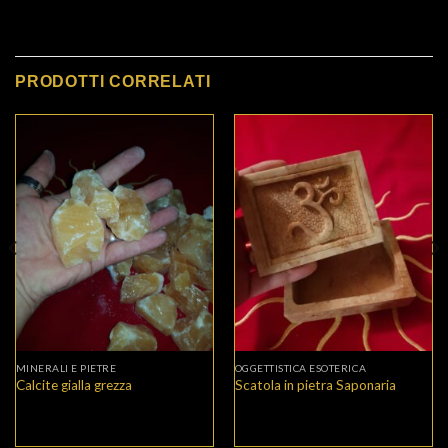
PRODOTTI CORRELATI
MINERALI E PIETRE
OGGETTISTICA ESOTERICA
Calcite gialla grezza
Scatola in pietra Saponaria
Il
Il
prezzo
prezzo
originale
attuale