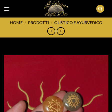
Skip
to
content
HOME
/
PRODOTTI
/
OLISTICO E AYURVEDICO
FILTRA