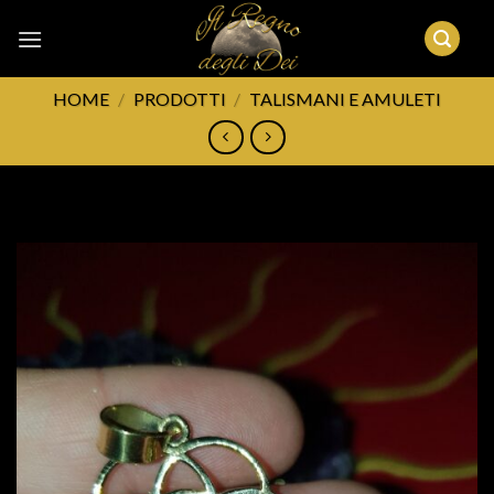
Skip
to
content
HOME
/
PRODOTTI
/
TALISMANI E AMULETI
FILTRA