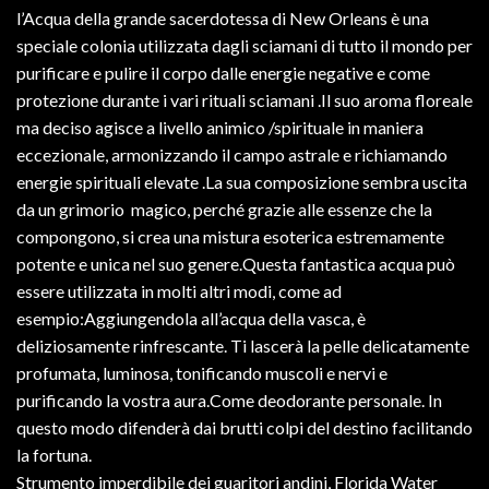
l’Acqua della grande sacerdotessa di New Orleans è una
speciale colonia utilizzata dagli sciamani di tutto il mondo per
purificare e pulire il corpo dalle energie negative e come
protezione durante i vari rituali sciamani .Il suo aroma floreale
ma deciso agisce a livello animico /spirituale in maniera
eccezionale, armonizzando il campo astrale e richiamando
energie spirituali elevate .La sua composizione sembra uscita
da un grimorio magico, perché grazie alle essenze che la
compongono, si crea una mistura esoterica estremamente
potente e unica nel suo genere.Questa fantastica acqua può
essere utilizzata in molti altri modi, come ad
esempio:Aggiungendola all’acqua della vasca, è
deliziosamente rinfrescante. Ti lascerà la pelle delicatamente
profumata, luminosa, tonificando muscoli e nervi e
purificando la vostra aura.Come deodorante personale. In
questo modo difenderà dai brutti colpi del destino facilitando
la fortuna.
Strumento imperdibile dei guaritori andini, Florida Water