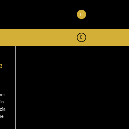
e
nei
in
zia
he