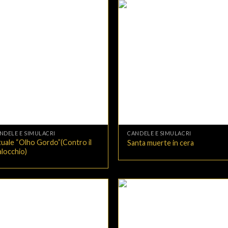
+
NDELE E SIMULACRI
CANDELE E SIMULACRI
tuale “Olho Gordo”(Contro il
Santa muerte in cera
locchio)