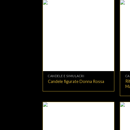
+
+
CANDELE E SIMULACRI
CA
Ri
Candele figurate Donna Rossa
Ma