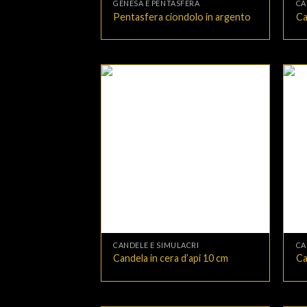
GENESA E PENTASFERA
CA
Pentasfera ciondolo in argento
Ca
+
+
CANDELE E SIMULACRI
CA
Candela in cera d’api 10 cm
Ca