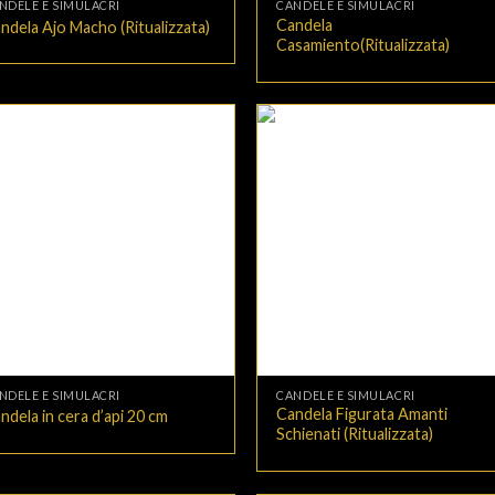
NDELE E SIMULACRI
CANDELE E SIMULACRI
Candela
ndela Ajo Macho (Ritualizzata)
Casamiento(Ritualizzata)
+
NDELE E SIMULACRI
CANDELE E SIMULACRI
Candela Figurata Amanti
ndela in cera d’api 20 cm
Schienati (Ritualizzata)