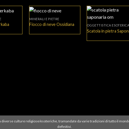
+
+
E
MINERALI E PIETRE
rkaba
Fiocco di neve Ossidiana
OGGETTISTICA ESOTERIC
Scatola in pietra Sapon
ati a diverse culture religiose/esoteriche, tramandate da varie tradizioni di tutto il mond
definitivi.