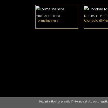
+
+
MINERALI E PIETRE
MINERALI E PIETR
Tormalina nera
Ciondolo di Me
Tutti gli articoli presenti all’interno del sito sono leg