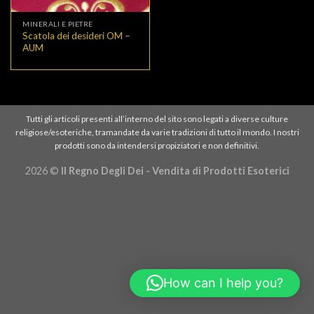
MINERALI E PIETRE
Scatola dei desideri OM –
AUM
Tutti gli articoli presenti all’interno del sito sono legati a diverse culture
religiose/esoteriche, tramandate da varie tradizioni di tutto il mondo. I nostri
prodotti sono da intendersi propiziatori e non definitivi.
2026 ©
Il Regno Degli Dei - Vendita di Prodotti Esoterici
How can I help you?