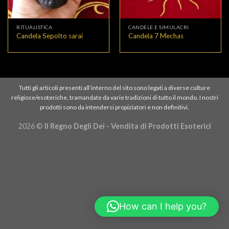
RITUALISTICA
CANDELE E SIMULACRI
Candela Sepolto sarai
Candela 7 Mechas
Tutti gli articoli presenti all’interno del sito sono legati a diverse culture
religiose/esoteriche, tramandate da varie tradizioni di tutto il mondo. I nostri
prodotti sono da intendersi propiziatori e non definitivi.
2026 ©
Il Regno Degli Dei - Vendita di Prodotti Esoterici
How can I help you?