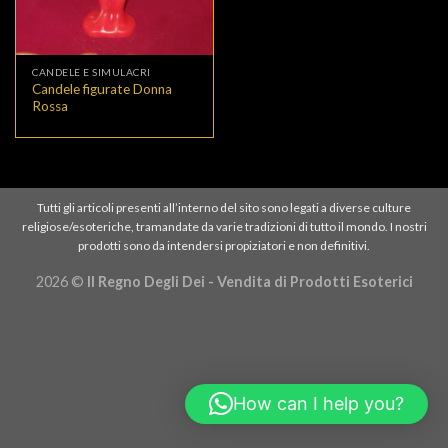
CANDELE E SIMULACRI
Candele figurate Donna
Rossa
Tutti gli articoli presenti all’interno del sito sono legati a diverse culture
religiose/esoteriche, tramandate da varie tradizioni di tutto il mondo. I nostri
prodotti sono da intendersi propiziatori e non definitivi.
2026 ©
Il Regno Degli Dei - Vendita di Prodotti Esoterici
How can I help you?