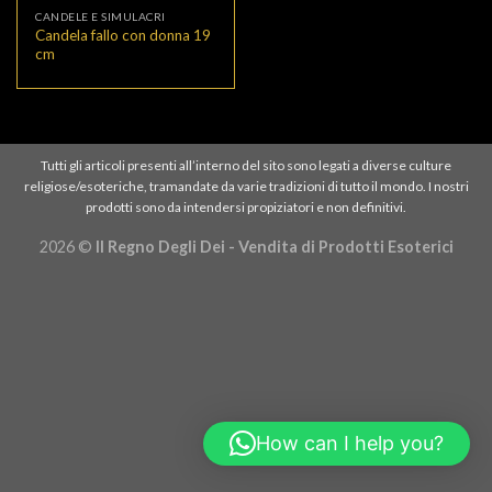
CANDELE E SIMULACRI
Candela fallo con donna 19
cm
Tutti gli articoli presenti all’interno del sito sono legati a diverse culture
religiose/esoteriche, tramandate da varie tradizioni di tutto il mondo. I nostri
prodotti sono da intendersi propiziatori e non definitivi.
2026 ©
Il Regno Degli Dei - Vendita di Prodotti Esoterici
How can I help you?