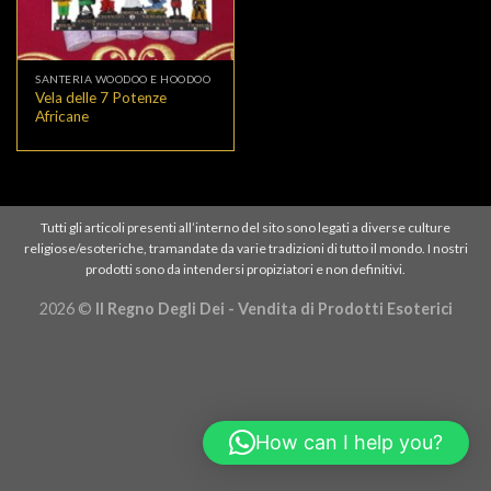
SANTERIA WOODOO E HOODOO
Vela delle 7 Potenze
Africane
Tutti gli articoli presenti all’interno del sito sono legati a diverse culture
religiose/esoteriche, tramandate da varie tradizioni di tutto il mondo. I nostri
prodotti sono da intendersi propiziatori e non definitivi.
2026 ©
Il Regno Degli Dei - Vendita di Prodotti Esoterici
How can I help you?