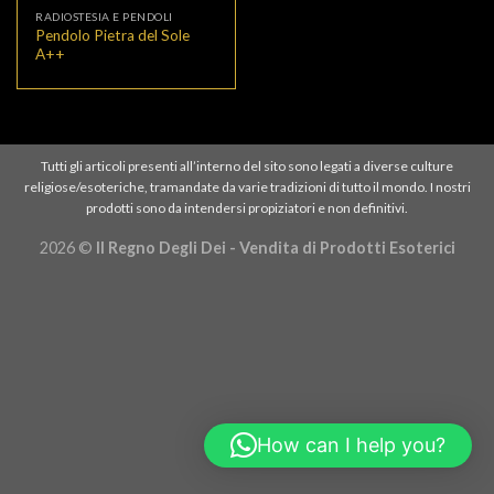
RADIOSTESIA E PENDOLI
Pendolo Pietra del Sole
A++
Tutti gli articoli presenti all’interno del sito sono legati a diverse culture
religiose/esoteriche, tramandate da varie tradizioni di tutto il mondo. I nostri
prodotti sono da intendersi propiziatori e non definitivi.
2026 ©
Il Regno Degli Dei - Vendita di Prodotti Esoterici
How can I help you?